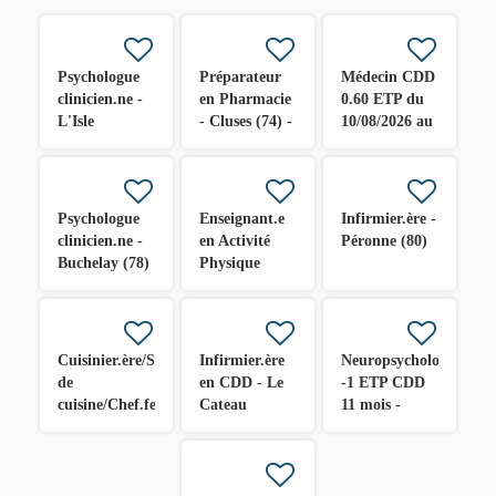
Psychologue
Préparateur
Médecin CDD
clinicien.ne -
en Pharmacie
0.60 ETP du
L'Isle
- Cluses (74) -
10/08/2026 au
d'Espagnac
CDD H/F
28/08/2026 -
(16)
Cluses (74)
H/F
Psychologue
Enseignant.e
Infirmier.ère -
clinicien.ne -
en Activité
Péronne (80)
Buchelay (78)
Physique
Adaptée en
alternance -
Issoire (63)
Cuisinier.ère/Second.e
Infirmier.ère
Neuropsychologue
de
en CDD - Le
-1 ETP CDD
cuisine/Chef.fe
Cateau
11 mois -
en vacations -
Cambrésis
Cluses (74)
Ville
(59)
H/F
(département)
H/F