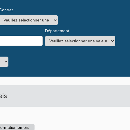
Contrat
Département
eis
 formation emeis