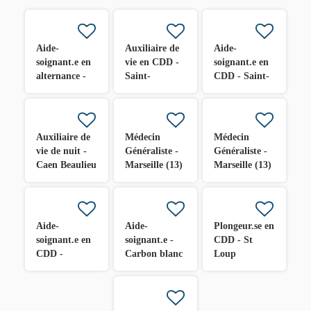
Aide-
Auxiliaire de
Aide-
soignant.e en
vie en CDD -
soignant.e en
alternance -
Saint-
CDD - Saint-
Noyon (60)
Georges-de-
Georges-de-
Didonne (17)
Didonne (17)
Auxiliaire de
Médecin
Médecin
vie de nuit -
Généraliste -
Généraliste -
Caen Beaulieu
Marseille (13)
Marseille (13)
(14) H/F
H/F
H/F
Aide-
Aide-
Plongeur.se en
soignant.e en
soignant.e -
CDD - St
CDD -
Carbon blanc
Loup
Carbon blanc
(33)
Cammas (31)
(33)